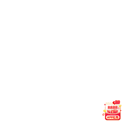
J组阿尔及利亚迎战阿根廷队赛程压力数
世界杯的舞台上，从来不缺少以弱搏强的经典剧
本。当J组的阿尔及利...
2026-07-12
常见问答
【MK网站信誉有保障的-MK世界杯（中
国）】马拉加交锋拉科鲁尼亚，门前补射