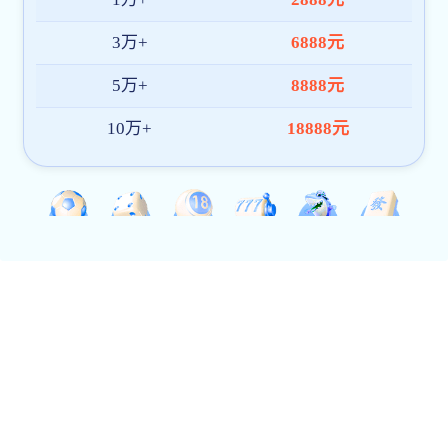
么稳，而乌兹别克斯坦队也绝非任人宰割的羔
羊。两支球队的精神属性都极强，硬碰硬的底
色早已注定，热度走向或许会在半场之后发生
剧烈翻转。如果葡萄牙队想要用一场酣畅淋漓
的胜利来证明自己配得上更高的热度，就必须
摒弃华而不实的控球，用更直接的进攻、更凶
狠的逼抢去击碎乌兹别克斯坦队的抵抗意志。
因为在这片绿茵场上，唯有勇敢者才能在热度
与实力的博弈中，寻找到通向胜利的最后一把
钥匙。足球的魅力，从来不只是技术的高下，
更在于一颗永不屈服的冠军之心。
上一篇：
荷兰面对日本队高位压迫能否逼出
下一篇：