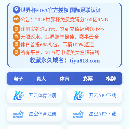
手的进攻节奏。葡萄牙队若想顺利过关，必须
做好在泥泞中跳舞的准备——这既是技术的比
拼，更是意志力的博弈。
从赛前热度走势的评估来看，这场比赛呈现出
一种微妙的“冷热交替”格局。外界普遍高看葡
萄牙一线，毕竟他们拥有C罗、B席等一干顶
级明星，且近年在大赛中的表现愈发稳健。但
细究之下，真正的热度正在悄然向乌兹别克斯
坦倾斜：这支球队在近十场国际A级赛事中仅
失五球，防线的纪律性令人窒息。更关键的
是，他们熟知如何在逆境中蛰伏，一旦葡萄牙
队久攻不下，急躁情绪便会像瘟疫般在巨星间
蔓延。而在数据层面，各大平台给出的让球指
数虽然偏向葡萄牙，但水位波动频繁，暗示着
盘口背后暗流涌动。葡萄牙队若想撕开对手的
钢铁防线，不能仅靠个人英雄主义，必须通过
边中结合与快速转移来制造空间，而这恰恰是
他们在热身赛时常暴露的软肋——面对密集防