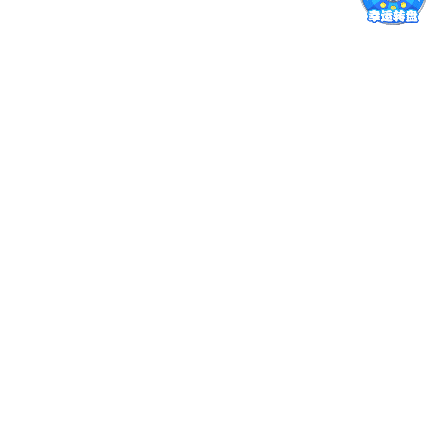
技术细节与战术命运...
2026-07-12
6月22日阿根廷对奥地利零封概率
在足球世界的宏大叙事中，总有一些对决令人心跳
加速，仿佛命运在绿茵...
2026-07-12