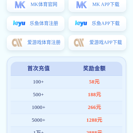
神秘的变量。
在赛前的舆论战层面，葡萄牙队主帅的发言极
为谨慎，反复强调对乌兹别克斯坦队的尊重，
这并非客套。事实上，对手阵中的多名球员正
处于职业生涯巅峰期，体能储备与抗击打能力
都堪称恐怖。乌兹别克斯坦队近期在高原训练
中成果显著，这一点或许会成为影响下半场走
势的隐形杀手。葡萄牙队必须认识到，热度并
不能兑换进球与胜利，真正的强者从来不是在
顺境中游刃有余，而是在逆风中依然能够按捺
住恐惧与焦躁。当比赛进入六十分钟之后，体
能下降带来的技术变形将直接放大两边的短
板。葡萄牙队的替补席深度是优势，如何利用
换人时机来保持战术的持续压制，将成为教练
组智慧的直接体现。
总体而言，这篇赛前热度走势评估必须还原一
个残酷的事实：葡萄牙队并没有外界想象的那